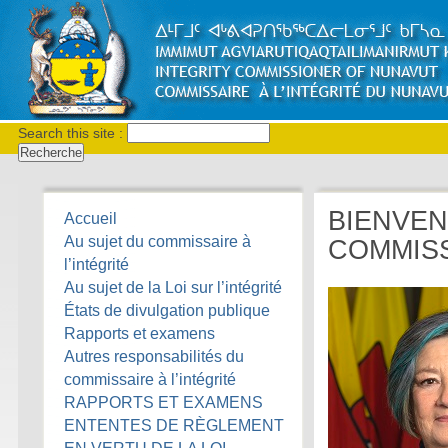
Search this site :
BIENVEN
Accueil
Au sujet du commissaire à
COMMISS
l’intégrité
Au sujet de la Loi sur l’intégrité
États de divulgation publique
Rapports et examens
Autres responsabilités du
commissaire à l’intégrité
RAPPORTS ET EXAMENS
ENTENTES DE RÈGLEMENT